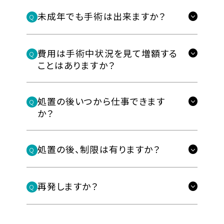
痛み止めをお渡ししますが、痛みが軽
ません。尿道に検査スティックを突っ込
ートクリニックですのでご安心下さ
未成年でも手術は出来ますか？
置中痛みを感じる事はありません。ま
Q
度ですので使用されない方がほとんど
む必要も有りません。強いて言えば血
い。
た麻酔が怖いという方の為に、当院で
お父様かお母様の同伴もしくは同
A
です。日常生活は十分可能です。
液検査程度の痛みですが、症状が悪化
意書のご持参が必要です。
費用は手術中状況を見て増額する
は静脈麻酔で完全に寝て頂いた後に
Q
男性器治療はとてもデリケートな問題
する怖さに比べたら微々たるものです。
ことはありますか？
麻酔の注射を打ちますので気付いた時
です。また入院が必要だったり、女性看
未成年の方が手術をする場合、お父様
是非、早めに受診して下さい。
当院では有り得ません。
A
には麻酔が効いている、治療が終わっ
護師がいるなどの観点から自由診療の
かお母様などの親権者の方の同意が
処置の後いつから仕事できます
Q
美容クリニック、包茎クリニックの中に
ているといったことが可能です。
クリニックと比べて治療費用が安価で
か？
必要になります。同伴される事が望ま
は手術中に『〇〇だからこの処置が必
も病院や一般の泌尿器科クリニックで
しいですが、難しい場合は下記の同意
当日から可能です。
A
要になります。◯万円プラスになるけど
手術を受ける患者様は非常に少ない
処置の後、制限は有りますか？
書を印刷しサインを頂いてご持参下さ
Q
処置後の痛みはほとんどございませ
いいよね？』と聞かれ手術代金が増額
のが現状です。
い。
処置後の日常生活には大きな影響
A
ん。仕事の合間に治療される方も多く
しているクリニックが存在します。もち
は有りません。
再発しますか？
Q
いらっしゃいます。
ろん当院ではその様な事は行っていま
私は泌尿器科医として10万人以上の
未成年の方用の同意書
再発しやすい性病もございます。
A
仕事の合間に手術し、何事も無かった
せんが、手術中にそんなことを聞かれ
男性器を診療してきました。必ず患者