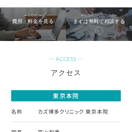
かのように仕事に戻られる方も多くい
例えば尖圭コンジローマは４人に1人
たら拒否できる人はいません。同じ医
様に合った適切な提案ができると思い
らっしゃいます。しかし飲酒（1日間禁
の方が再発します。3ヵ月以内の再発が
COST
CONSULTATION
師として許せません。
ますし、当院では通常の泌尿器科とは
費用・料金を見る
まずは無料で相談する
止）、シャワー（1日間禁止）、入浴（3日
多いので、治療後3ヵ月程度経過してか
違い、スタッフも全て男性ですのでお気
間禁止）、マスターベーション（1週間禁
ら再発していなければ完治と考えて下
軽にご相談下さい。また完全プライベ
止）、セックス（1週間禁止）は術後しば
さい。また再発のリスクなど今後の注
ートクリニックですので、患者様は院内
らく控えて頂きます。
意事項に関しても診察でしっかりご説
ACCESS
に原則お一人です。他のお客様と会う
明させて頂きますのでご安心下さい。
アクセス
ことはございませんのでご安心下さい。
まずは無料で相談する
東京本院
名称
カズ博多クリニック 東京本院