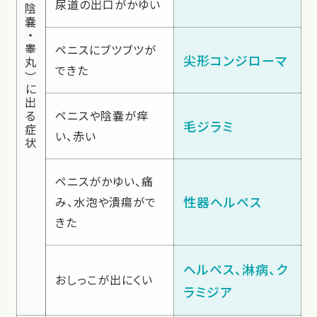
尿道の出口がかゆい
陰
嚢
・
睾
ペニスにブツブツが
尖形コンジローマ
丸
できた
）
に
出
る
ペニスや陰嚢が痒
毛ジラミ
症
い、赤い
状
ペニスがかゆい、痛
性器ヘルペス
み、水泡や潰瘍がで
きた
ヘルペス、淋病、ク
おしっこが出にくい
ラミジア