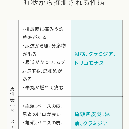
症状から推測される性病
・排尿時に痛みや灼
熱感がある
・尿道から膿、分泌物
淋病、クラミジア、
が出る
・尿道がかゆい、ムズ
トリコモナス
ムズする、違和感が
ある
・睾丸が腫れて痛む
男
性
器
・亀頭、ペニスの皮、
（
ペ
亀頭包皮炎、淋
尿道の出口が赤い
ニ
ス
・亀頭、ペニスの皮、
病、クラミジア
・