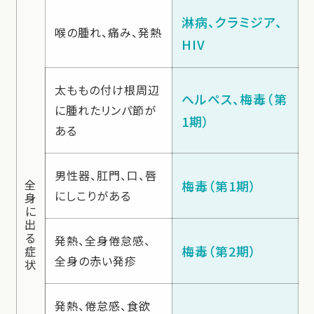
淋病、クラミジア、
喉の腫れ、痛み、発熱
HIV
太ももの付け根周辺
ヘルペス、梅毒（第
に腫れたリンパ節が
1期）
ある
男性器、肛門、口、唇
全
梅毒（第1期）
にしこりがある
身
に
出
る
発熱、全身倦怠感、
梅毒（第2期）
症
全身の赤い発疹
状
発熱、倦怠感、食欲