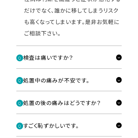
だけでなく、誰かに移してしまうリスク
も高くなってしまいます。是非お気軽に
ご相談下さい。
検査は痛いですか？
Q
昔と違い、痛い検査は有りません。
A
処置中の痛みが不安です。
Q
よく受診をためらって、症状が酷くなっ
麻酔の効果で処置中痛みを感じる
A
てしまっている方から『検査が痛いと思
事はありません。また心配な方は
処置の後の痛みはどうですか？
Q
ってなかなか受診できなかった』という
麻酔の痛みも感じない様にするこ
痛みはほとんどございませんので
A
声を聞きます。検査技術が進んでいま
とが可能です。
ご安心ください。
すごく恥ずかしいです。
Q
すので、性病の検査で痛い検査は有り
麻酔がしっかりと効いていますので処
当院は全スタッフ男性のプライベ
A