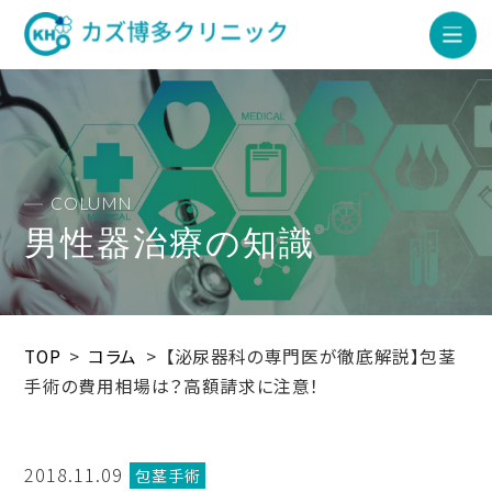
COLUMN
男性器治療の知識
TOP
>
コラム
>
【泌尿器科の専門医が徹底解説】包茎
手術の費用相場は？高額請求に注意！
2018.11.09
包茎手術