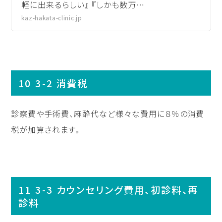
軽に出来るらしい』 『しかも数万…
kaz-hakata-clinic.jp
3-2 消費税
診察費や手術費、麻酔代など様々な費用に８％の消費
税が加算されます。
3-3 カウンセリング費用、初診料、再
診料