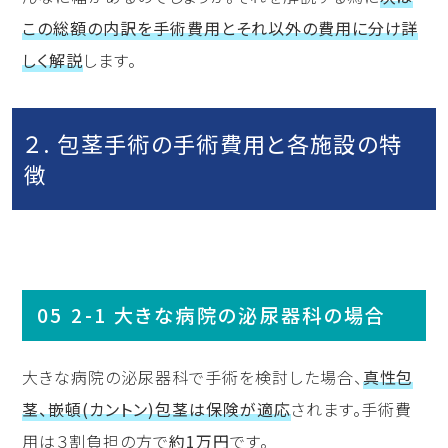
この総額の内訳を手術費用とそれ以外の費用に分け詳
しく解説
します。
２. 包茎手術の手術費用と各施設の特
徴
2-1 大きな病院の泌尿器科の場合
大きな病院の泌尿器科で手術を検討した場合、
真性包
茎、嵌頓(カントン)包茎は保険が適応
されます。手術費
用は３割負担の方で
約1万円
です。