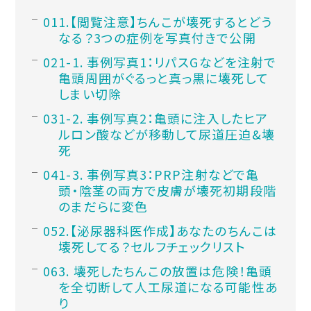
1.【閲覧注意】ちんこが壊死するとどう
なる？3つの症例を写真付きで公開
1-1. 事例写真1：リパスGなどを注射で
亀頭周囲がぐるっと真っ黒に壊死して
しまい切除
1-2. 事例写真2：亀頭に注入したヒア
ルロン酸などが移動して尿道圧迫&壊
死
1-3. 事例写真3：PRP注射などで亀
頭・陰茎の両方で皮膚が壊死初期段階
のまだらに変色
2.【泌尿器科医作成】あなたのちんこは
壊死してる？セルフチェックリスト
3. 壊死したちんこの放置は危険！亀頭
を全切断して人工尿道になる可能性あ
り