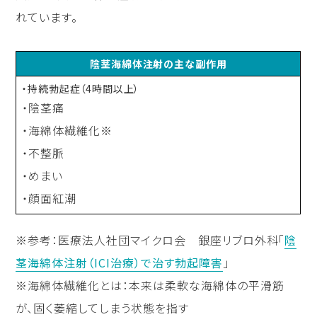
れています。
陰茎海綿体注射の主な副作用
・持続勃起症（4時間以上）
・陰茎痛
・海綿体繊維化※
・不整脈
・めまい
・顔面紅潮
※参考：医療法人社団マイクロ会 銀座リブロ外科「
陰
茎海綿体注射（ICI治療）で治す勃起障害
」
※海綿体繊維化とは：本来は柔軟な海綿体の平滑筋
が、固く萎縮してしまう状態を指す