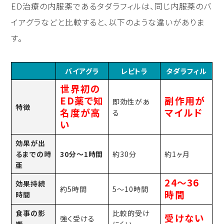
ED治療の内服薬であるタダラフィルは、同じ内服薬のバ
イアグラなどと比較すると、以下のような違いがありま
す。
バイアグラ
レピトラ
タダラフィル
世界初の
ED薬で知
副作用が
即効性があ
特徴
名度が高
マイルド
る
い
効果が出
るまでの時
30分〜1時間
約30分
約1ヶ月
亜
24〜36
効果持続
約5時間
5〜10時間
時間
時間
食事の影
比較的受け
受けない
強く受ける