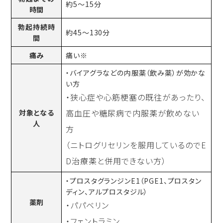
約5〜15分
時間
勃起持続時
約45〜130分
間
痛み
痛い※
・バイアグラなどの内服薬（飲み薬）が効かな
い方
・狭心症や心筋梗塞の既往があったり、
高血圧や糖尿病で内服薬が飲めない
対象となる
人
方
（ニトログリセリンを服用しているのでE
D治療薬と併用できない方）
・プロスタグランジンE1（PGE1、プロスタン
ディン、アルプロスタジル）
薬剤
・パパベリン
・フェントラミン