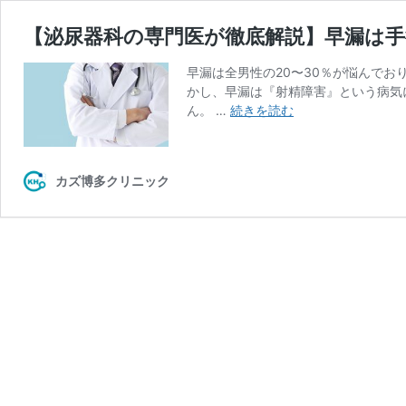
【泌尿器科の専門医が徹底解説】早漏は手
早漏は全男性の20〜30％が悩んで
かし、早漏は『射精障害』という病気
【泌
ん。 …
続きを読む
尿
器
科
カズ博多クリニック
の
専
門
医
が
徹
底
解
説】
早
漏
は